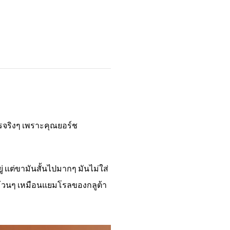
ครจริงๆ เพราะคุณยอร์ช
่ เเต่ขามันสั้นไปมากๆ มันไม่ใส่
งม้วนๆ เหมือนแยมโรลของกลูต้า