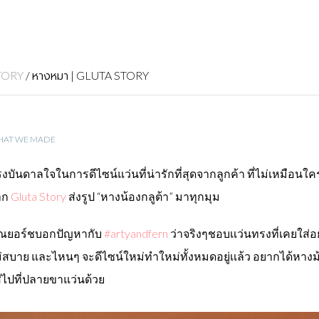
หางหมา
TORY
/
| GLUTA STORY
AT WE MADE
งบันดาลใจในการดีไซน์แว่นที่น่ารักที่สุดจากลูกค้า ที่ไม่เหมือนใ
าก
Gluta Story
ส่งรูป “หางน้องกลูต้า” มาทุกมุม
ุณยอร์ชบอกปัญหากับ
#artyandfern
ว่าจริงๆชอบเเว่นทรงที่เคยใส่อยู
่สบาย และไหนๆ จะดีไซน์ใหม่ทำใหม่ทั้งหมดอยู่เเล้ว อยากได้หา
่ไปที่ปลายขาแว่นด้วย